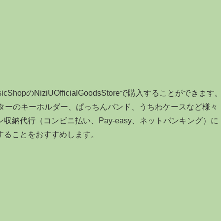
hopのNiziUOfficialGoodsStoreで購入することができます
クターのキーホルダー、ぱっちんバンド、うちわケースなど様々
納代行（コンビニ払い、Pay-easy、ネットバンキング）に
することをおすすめします。