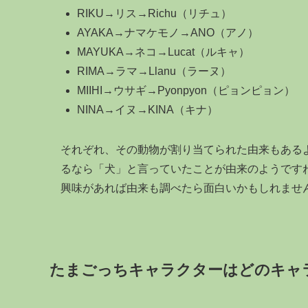
RIKU→リス→Richu（リチュ）
AYAKA→ナマケモノ→ANO（アノ）
MAYUKA→ネコ→Lucat（ルキャ）
RIMA→ラマ→Llanu（ラーヌ）
MIIHI→ウサギ→Pyonpyon（ピョンピョン）
NINA→イヌ→KINA（キナ）
それぞれ、その動物が割り当てられた由来もあるよ
るなら「犬」と言っていたことが由来のようですね
興味があれば由来も調べたら面白いかもしれませ
たまごっちキャラクターはどのキャ