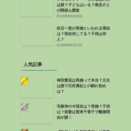
は誰？子どもはいる？南圭介と
の関係も調査
2025年6月20日
吹石一恵が再婚といわれる理由
は？現在何してる？子供は何
人？
2025年6月17日
人気記事
神田愛花は再婚って本当？元夫
は誰で日村勇紀との馴れ初め
は？
宅麻伸の今現在は？再婚？子供
は？前妻は賀来千香子で離婚理
由が謎！