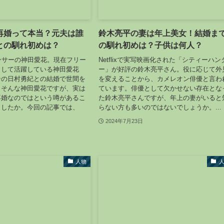
再婚って本当？元夫は誰
鈴木亮平の妻は年上美女！結婚ま
との馴れ初めは？
の馴れ初めは？子供は何人？
ンサーの神田愛花。現在フリー
Netflixで実写映画化された「シティーハン
として活躍している神田愛花
ー」が好評の鈴木亮平さん。役に応じて外
ンの日村勇紀との結婚で世間を
を変えることから、カメレオン俳優と言わ
。そんな神田愛花ですが、実は
ています。俳優として欠かせない存在とな
再婚なのではという噂があるこ
た鈴木亮平さんですが、年上の妻がいると
ましたか。今回の記事では、
らない方も多いのではないでしょうか。...
2024年7月23日
人物