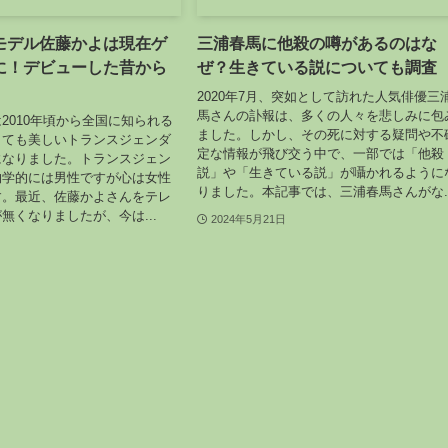
モデル佐藤かよは現在ゲ
三浦春馬に他殺の噂があるのはな
に！デビューした昔から
ぜ？生きている説についても調査
2020年7月、突如として訪れた人気俳優三
馬さんの訃報は、多くの人々を悲しみに包
2010年頃から全国に知られる
ました。しかし、その死に対する疑問や不
とても美しいトランスジェンダ
定な情報が飛び交う中で、一部では「他殺
になりました。トランスジェン
説」や「生きている説」が囁かれるように
物学的には男性ですが心は女性
りました。本記事では、三浦春馬さんがな..
す。最近、佐藤かよさんをテレ
無くなりましたが、今は...
2024年5月21日