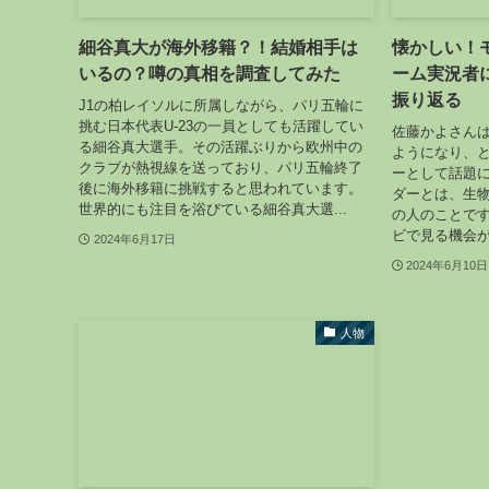
細谷真大が海外移籍？！結婚相手は
懐かしい！
いるの？噂の真相を調査してみた
ーム実況者
振り返る
J1の柏レイソルに所属しながら、パリ五輪に
挑む日本代表U-23の一員としても活躍してい
佐藤かよさんは
る細谷真大選手。その活躍ぶりから欧州中の
ようになり、
クラブが熱視線を送っており、パリ五輪終了
ーとして話題
後に海外移籍に挑戦すると思われています。
ダーとは、生
世界的にも注目を浴びている細谷真大選...
の人のことで
ビで見る機会が
2024年6月17日
2024年6月10日
人物