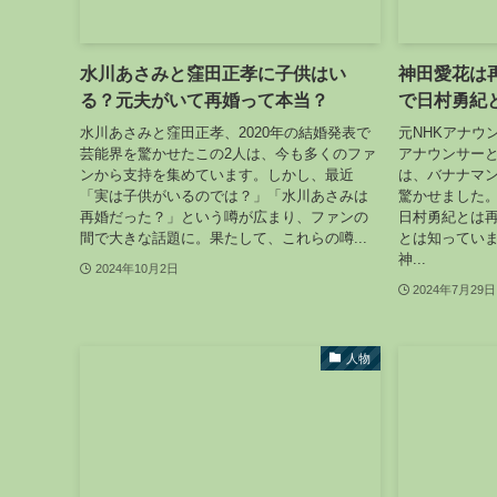
水川あさみと窪田正孝に子供はい
神田愛花は
る？元夫がいて再婚って本当？
で日村勇紀
水川あさみと窪田正孝、2020年の結婚発表で
元NHKアナウ
芸能界を驚かせたこの2人は、今も多くのファ
アナウンサー
ンから支持を集めています。しかし、最近
は、バナナマ
「実は子供がいるのでは？」「水川あさみは
驚かせました
再婚だった？」という噂が広まり、ファンの
日村勇紀とは
間で大きな話題に。果たして、これらの噂...
とは知ってい
神...
2024年10月2日
2024年7月29日
人物