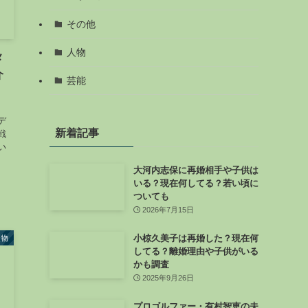
その他
人物
メ
介
芸能
デ
新着記事
戦
い
回
大河内志保に再婚相手や子供は
いる？現在何してる？若い頃に
ついても
2026年7月15日
小椋久美子は再婚した？現在何
人物
してる？離婚理由や子供がいる
かも調査
2025年9月26日
プロゴルファー・有村智恵の夫