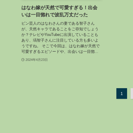
はなわ嫁が天然で可愛すぎる！出会
いは一目惚れで波乱万丈だった
ピン芸人のはなわさんの妻である智子さん
が、天然キャラであることをご存知でしょう
か？テレビやYouTubeに出演していることも
あり、塙智子さんに注目している方も多いよ
うですね。 そこで今回は、はなわ嫁が天然で
可愛すぎるエピソードや、出会いは一目惚...
2024年4月23日
1