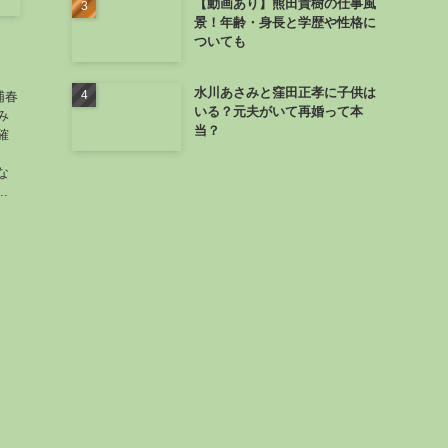
【動画あり】熊田貴樹の仕事風
景！年齢・身長と学歴や性格に
ついても
水川あさみと窪田正孝に子供は
浦春
いる？元夫がいて再婚って本
み
当？
確
な
.