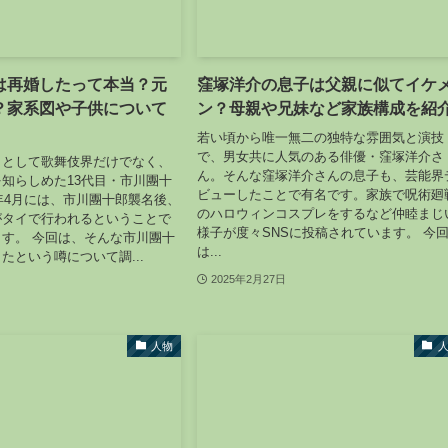
は再婚したって本当？元
窪塚洋介の息子は父親に似てイケ
？家系図や子供について
ン？母親や兄妹など家族構成を紹
若い頃から唯一無二の独特な雰囲気と演技
で、男女共に人気のある俳優・窪塚洋介さ
」として歌舞伎界だけでなく、
ん。そんな窪塚洋介さんの息子も、芸能界
知らしめた13代目・市川團十
ビューしたことで有名です。家族で呪術廻
5年4月には、市川團十郎襲名後、
のハロウィンコスプレをするなど仲睦まじ
がタイで行われるということで
様子が度々SNSに投稿されています。 今
す。 今回は、そんな市川團十
は...
たという噂について調...
2025年2月27日
人物