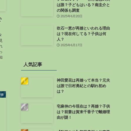
は誰？子どもはいる？南圭介と
の関係も調査
2025年6月20日
で
吹石一恵が再婚といわれる理由
は？現在何してる？子供は何
タ
人？
見
2025年6月17日
れ
っ
知
人気記事
神田愛花は再婚って本当？元夫
は誰で日村勇紀との馴れ初め
は？
人物
宅麻伸の今現在は？再婚？子供
は？前妻は賀来千香子で離婚理
由が謎！