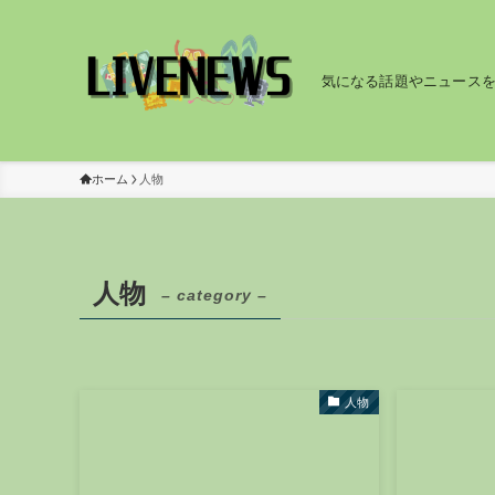
気になる話題やニュース
ホーム
人物
人物
– category –
人物