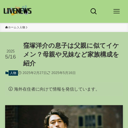
ホーム
人物
窪塚洋介の息子は父親に似てイケ
2025
メン？母親や兄妹など家族構成を
5/16
紹介
2025年2月27日
2025年5月16日
人物
海外在住者に向けて情報を発信しています。