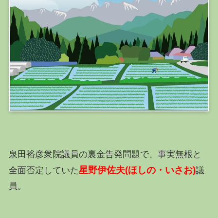
泉田裕彦衆院議員の裏金告発問題で、事実無根と
星野伊佐夫(ほしの・いさお)
全面否定していた
議
員。