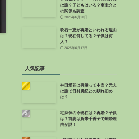
は誰？子どもはいる？南圭介と
の関係も調査
2025年6月20日
吹石一恵が再婚といわれる理由
は？現在何してる？子供は何
人？
2025年6月17日
人気記事
神田愛花は再婚って本当？元夫
は誰で日村勇紀との馴れ初め
多
は？
宅麻伸の今現在は？再婚？子供
は？前妻は賀来千香子で離婚理
由が謎！