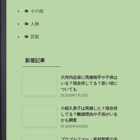
その他
人物
芸能
新着記事
大河内志保に再婚相手や子供は
いる？現在何してる？若い頃に
ついても
2026年7月15日
小椋久美子は再婚した？現在何
してる？離婚理由や子供がいる
かも調査
2025年9月26日
プロゴルファー・有村智恵の夫