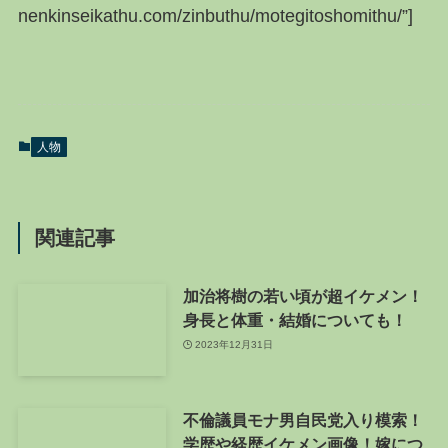
nenkinseikathu.com/zinbuthu/motegitoshomithu/”]
人物
関連記事
加治将樹の若い頃が超イケメン！
身長と体重・結婚についても！
2023年12月31日
不倫議員モナ男自民党入り模索！
学歴や経歴イケメン画像！嫁につ