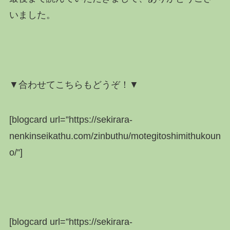
いました。
▼合わせてこちらもどうぞ！▼
[blogcard url=”https://sekirara-
nenkinseikathu.com/zinbuthu/motegitoshimithukoun
o/”]
[blogcard url=”https://sekirara-