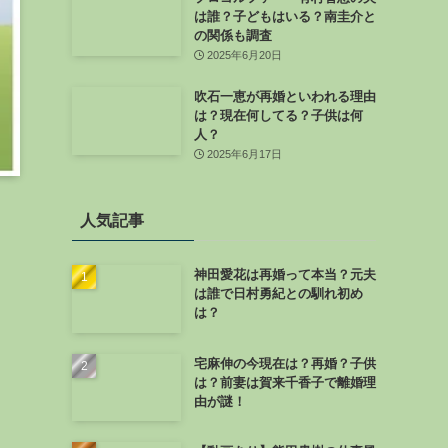
は誰？子どもはいる？南圭介と
の関係も調査
2025年6月20日
吹石一恵が再婚といわれる理由
は？現在何してる？子供は何
人？
2025年6月17日
人気記事
神田愛花は再婚って本当？元夫
は誰で日村勇紀との馴れ初め
は？
宅麻伸の今現在は？再婚？子供
は？前妻は賀来千香子で離婚理
由が謎！