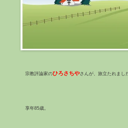
ひろさちや
宗教評論家の
さんが、旅立たれまし
享年85歳。