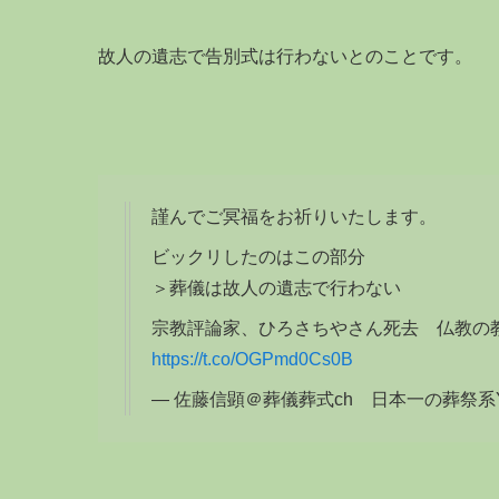
故人の遺志で告別式は行わないとのことです。
謹んでご冥福をお祈りいたします。
ビックリしたのはこの部分
＞葬儀は故人の遺志で行わない
宗教評論家、ひろさちやさん死去 仏教の教
https://t.co/OGPmd0Cs0B
— 佐藤信顕＠葬儀葬式ch 日本一の葬祭系Youtub