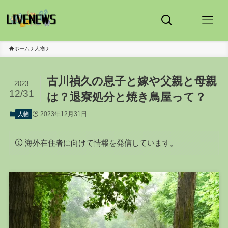
ホーム
人物
古川禎久の息子と嫁や父親と母親
2023
12/31
は？退寮処分と焼き鳥屋って？
2023年12月31日
人物
海外在住者に向けて情報を発信しています。