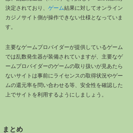
決定されており、
ゲーム
結果に対してオンライン
カジノサイト側が操作できない仕様となっていま
す。
主要なゲームプロバイダーが提供しているゲーム
では乱数発生器が装備されていますが、主要なゲ
ームプロバイダーのゲームの取り扱いが見あたら
ないサイトは事前にライセンスの取得状況やゲー
ムの還元率を問い合わせる等、安全性を確認した
上でサイトを利用するようにしましょう。
まとめ