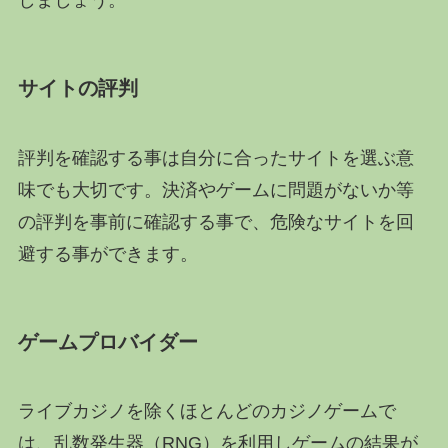
しましょう。
サイトの評判
評判を確認する事は自分に合ったサイトを選ぶ意
味でも大切です。決済やゲームに問題がないか等
の評判を事前に確認する事で、危険なサイトを回
避する事ができます。
ゲームプロバイダー
ライブカジノを除くほとんどのカジノゲームで
は、乱数発生器（RNG）を利用しゲームの結果が