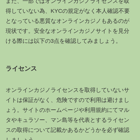
また、一部ではオンラインカジノライセンスを取
得していない為、KYCの規定がなく本人確認不要
となっている悪質なオンラインカジノもあるのが
現状です。安全なオンラインカジノサイトを見分
ける際には以下の3点を確認してみましょう。
ライセンス
オンラインカジノライセンスを取得していないサ
イトは保証がなく、危険ですので利用は避けまし
ょう。サイトのホームページや利用規約にてマル
タやキュラソー、マン島等を代表とするライセン
スの取得について記載かあるかどうかを必ず確認