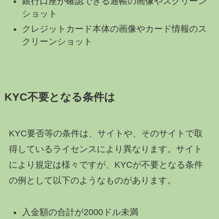
銀行口座が確認できる通帳の画像やスクリーン
ショット
クレジットカード本体の画像やカード情報のス
クリーンショット
KYC不要となる条件は
KYC要否等の条件は、サイトや、そのサイトで取
得しているライセンスにより異なります。サイト
により規定は様々ですが、KYCが不要となる条件
の例として以下のようなものがあります。
入金額の合計が2000ドル未満