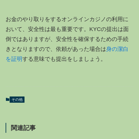
お金のやり取りをするオンラインカジノの利用に
おいて、安全性は最も重要です。KYCの提出は面
倒ではありますが、安全性を確保するための手続
きとなりますので、依頼があった場合は
身の潔白
を証明
する意味でも提出をしましょう。
その他
関連記事