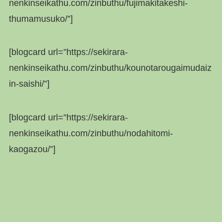
nenkinseikathu.com/zinbuthu/fujimakitakeshi-
thumamusuko/”]
[blogcard url=”https://sekirara-
nenkinseikathu.com/zinbuthu/kounotarougaimudaiz
in-saishi/”]
[blogcard url=”https://sekirara-
nenkinseikathu.com/zinbuthu/nodahitomi-
kaogazou/”]