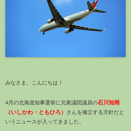
みなさま、こんにちは！
石川知裕
4月の北海道知事選挙に元衆議院議員の
（いしかわ・ともひろ）
さんを擁立する方針だと
いうニュースが入ってきました。