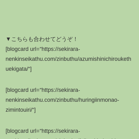
▼こちらも合わせてどうぞ！
[blogcard url=”https://sekirara-
nenkinseikathu.com/zinbuthu/azumishinichirouketh
uekigata/”]
[blogcard url=”https://sekirara-
nenkinseikathu.com/zinbuthu/huringiinmonao-
zimintouiri/”]
[blogcard url=”https://sekirara-