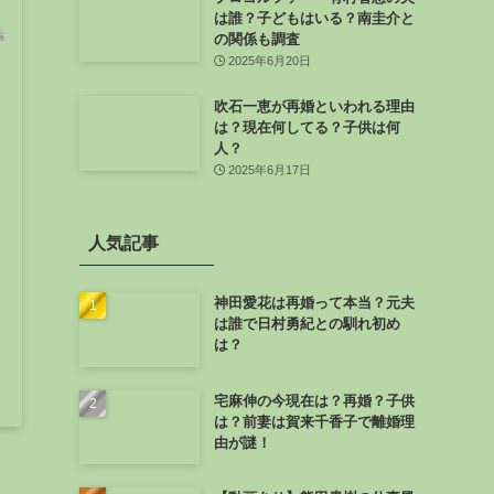
は誰？子どもはいる？南圭介と
の関係も調査
2025年6月20日
吹石一恵が再婚といわれる理由
は？現在何してる？子供は何
人？
2025年6月17日
人気記事
神田愛花は再婚って本当？元夫
は誰で日村勇紀との馴れ初め
は？
宅麻伸の今現在は？再婚？子供
は？前妻は賀来千香子で離婚理
由が謎！