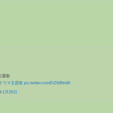
主題歌
#ドラマ主題歌
pic.twitter.com/EtZfdBtm8I
9年1月26日