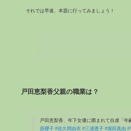
それでは早速、本題に行ってみましょう！
戸田恵梨香父親の職業は？
戸田恵梨香、年下女優に囲まれて自虐「年
原櫻子
#佐久間由衣
#三浦透子
#堀田真由