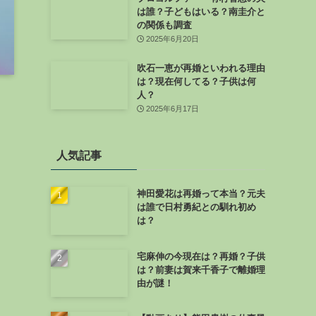
は誰？子どもはいる？南圭介と
の関係も調査
2025年6月20日
吹石一恵が再婚といわれる理由
は？現在何してる？子供は何
人？
2025年6月17日
人気記事
神田愛花は再婚って本当？元夫
は誰で日村勇紀との馴れ初め
は？
宅麻伸の今現在は？再婚？子供
は？前妻は賀来千香子で離婚理
由が謎！