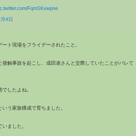
ic.twitter.com/FqmSKvwpne
2月4日
デート現場をフライデーされたこと。
と接触事故を起こし、成田凌さんと交際していたことがバレて
態でしたよね。
という家族構成で育ちました。
ていました。