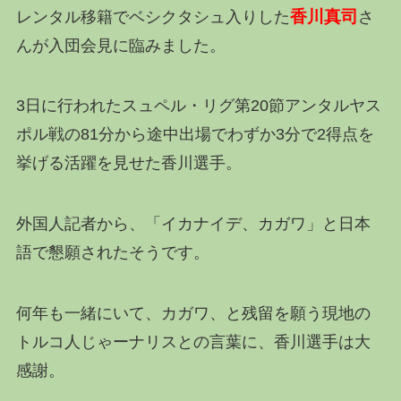
香川真司
レンタル移籍で
ベシクタシュ
入りした
さ
ん
が入団会見に臨みました。
3日に行われた
スュペル・リグ
第20節アンタルヤス
ポル戦の81分から途中出場でわずか3分で2得点を
挙げる活躍を見せた香川選手。
外国人記者から、「イカナイデ、カガワ」と日本
語で懇願されたそうです。
何年も一緒にいて、カガワ、と残留を願う現地の
トルコ人じゃーナリスとの言葉に、香川選手は大
感謝。