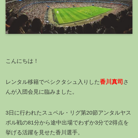
こんにちは！
香川真司
レンタル移籍で
ベシクタシュ
入りした
さ
ん
が入団会見に臨みました。
3日に行われた
スュペル・リグ
第20節アンタルヤス
ポル戦の81分から途中出場でわずか3分で2得点を
挙げる活躍を見せた香川選手。