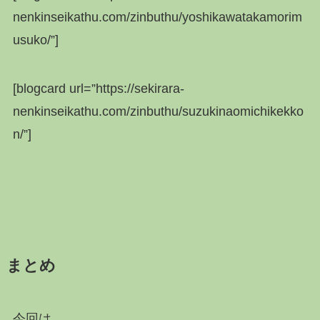
nenkinseikathu.com/zinbuthu/yoshikawatakamorim
usuko/”]
[blogcard url=”https://sekirara-
nenkinseikathu.com/zinbuthu/suzukinaomichikekko
n/”]
まとめ
今回は、