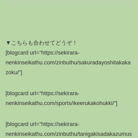
▼こちらも合わせてどうぞ！
[blogcard url=”https://sekirara-
nenkinseikathu.com/zinbuthu/sakuradayoshitakaka
zoku/”]
[blogcard url=”https://sekirara-
nenkinseikathu.com/sports/ikeerukakohukki/”]
[blogcard url=”https://sekirara-
nenkinseikathu.com/zinbuthu/tanigakisadakazumus