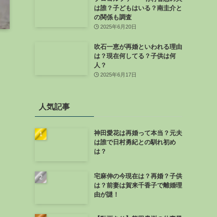
は誰？子どもはいる？南圭介と
の関係も調査
2025年6月20日
吹石一恵が再婚といわれる理由
は？現在何してる？子供は何
人？
2025年6月17日
人気記事
神田愛花は再婚って本当？元夫
は誰で日村勇紀との馴れ初め
は？
宅麻伸の今現在は？再婚？子供
は？前妻は賀来千香子で離婚理
由が謎！