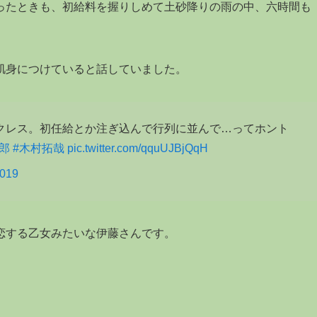
ったときも、初給料を握りしめて土砂降りの雨の中、六時間も
肌身につけていると話していました。
クレス。初任給とか注ぎ込んで行列に並んで…ってホント
郎
#木村拓哉
pic.twitter.com/qquUJBjQqH
2019
恋する乙女みたいな伊藤さんです。