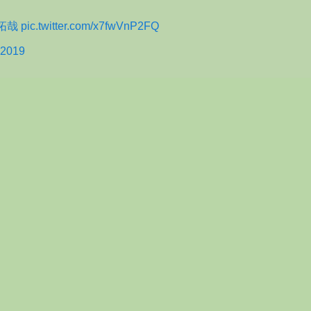
拓哉
pic.twitter.com/x7fwVnP2FQ
 2019