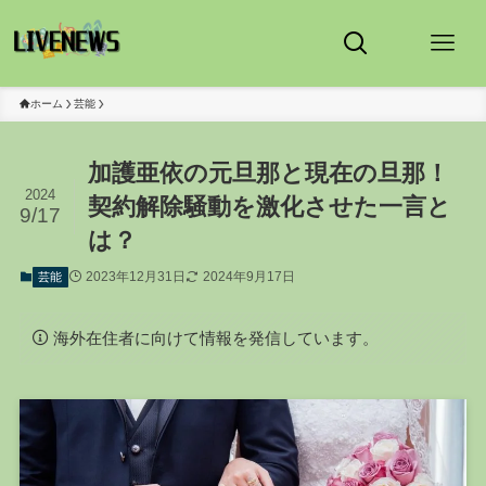
ホーム
芸能
加護亜依の元旦那と現在の旦那！
2024
契約解除騒動を激化させた一言と
9/17
は？
2023年12月31日
2024年9月17日
芸能
海外在住者に向けて情報を発信しています。