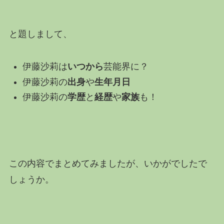
と題しまして、
伊藤沙莉は
いつから
芸能界に？
伊藤沙莉の
出身
や
生年月日
伊藤沙莉の
学歴
と
経歴
や
家族
も！
この内容でまとめてみましたが、いかがでしたで
しょうか。