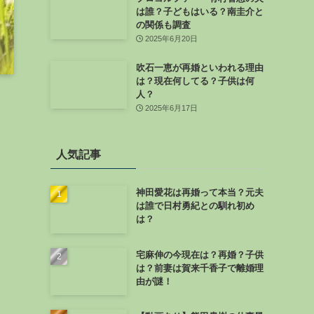
は誰？子どもはいる？南圭介と
の関係も調査
2025年6月20日
吹石一恵が再婚といわれる理由
は？現在何してる？子供は何
人？
2025年6月17日
人気記事
神田愛花は再婚って本当？元夫
は誰で日村勇紀との馴れ初め
は？
宅麻伸の今現在は？再婚？子供
は？前妻は賀来千香子で離婚理
由が謎！