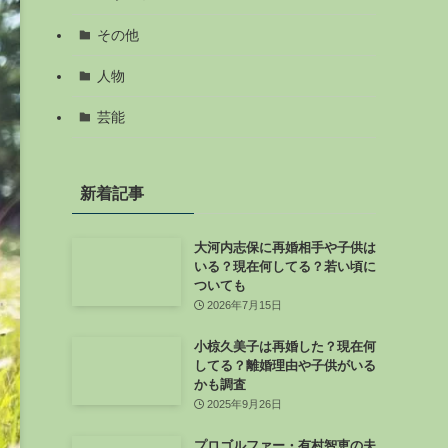
その他
人物
芸能
新着記事
大河内志保に再婚相手や子供は
いる？現在何してる？若い頃に
ついても
2026年7月15日
小椋久美子は再婚した？現在何
してる？離婚理由や子供がいる
かも調査
2025年9月26日
プロゴルファー・有村智恵の夫