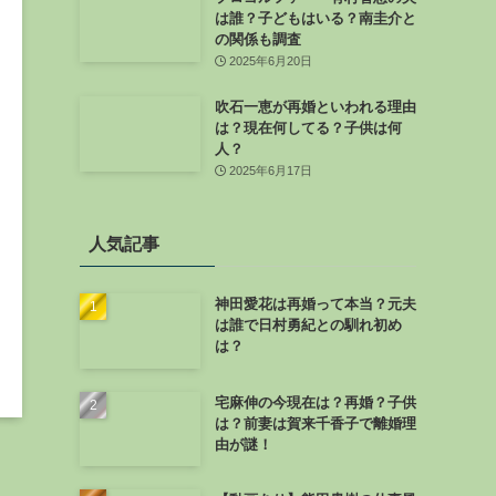
は誰？子どもはいる？南圭介と
の関係も調査
2025年6月20日
吹石一恵が再婚といわれる理由
は？現在何してる？子供は何
人？
2025年6月17日
人気記事
神田愛花は再婚って本当？元夫
は誰で日村勇紀との馴れ初め
は？
宅麻伸の今現在は？再婚？子供
は？前妻は賀来千香子で離婚理
由が謎！