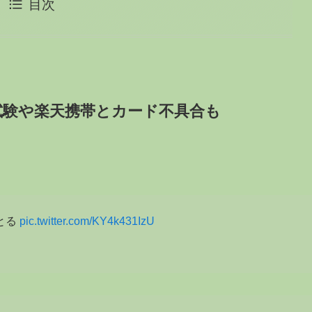
目次
試験や楽天携帯とカード不具合も
とる
pic.twitter.com/KY4k431IzU