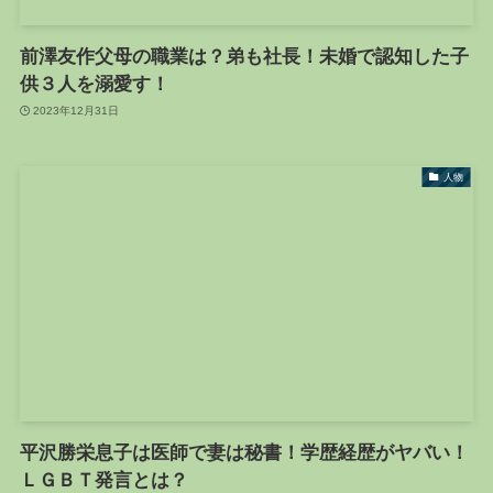
前澤友作父母の職業は？弟も社長！未婚で認知した子
供３人を溺愛す！
2023年12月31日
人物
平沢勝栄息子は医師で妻は秘書！学歴経歴がヤバい！
ＬＧＢＴ発言とは？