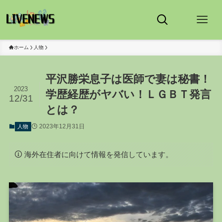
ホーム
人物
平沢勝栄息子は医師で妻は秘書！
2023
学歴経歴がヤバい！ＬＧＢＴ発言
12/31
とは？
2023年12月31日
人物
海外在住者に向けて情報を発信しています。