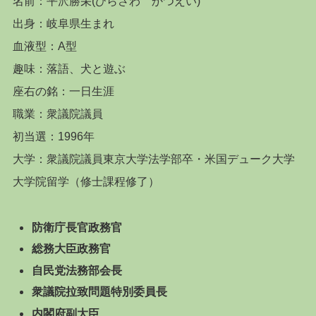
名前：平沢勝栄(ひらさわ かつえい)
出身：岐阜県生まれ
血液型：A型
趣味：落語、犬と遊ぶ
座右の銘：一日生涯
職業：衆議院議員
初当選：1996年
大学：衆議院議員東京大学法学部卒・米国デューク大学
大学院留学（修士課程修了）
防衛庁長官政務官
総務大臣政務官
自民党法務部会長
衆議院拉致問題特別委員長
内閣府副大臣