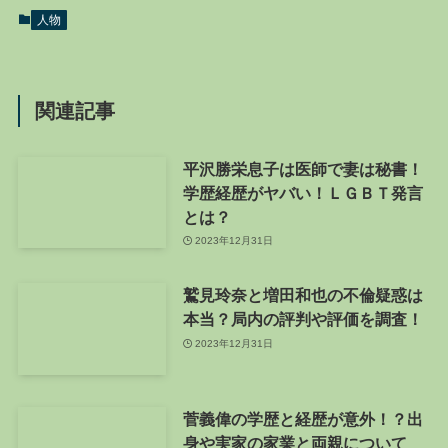
人物
関連記事
平沢勝栄息子は医師で妻は秘書！
学歴経歴がヤバい！ＬＧＢＴ発言
とは？
2023年12月31日
鷲見玲奈と増田和也の不倫疑惑は
本当？局内の評判や評価を調査！
2023年12月31日
菅義偉の学歴と経歴が意外！？出
身や実家の家業と両親について