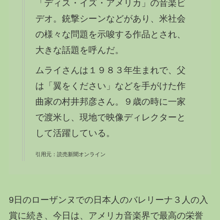
「
ディス・イズ・アメリカ
」の音楽ビ
デオ。銃撃シーンなどがあり、米社会
の様々な問題を示唆する作品とされ、
大きな話題を呼んだ。
ムライさんは１９８３年生まれで、父
は「翼をください」などを手がけた作
曲家の
村井邦彦
さん。９歳の時に一家
で渡米し、現地で映像ディレクターと
して活躍している。
引用元：読売新聞オンライン
9日のローザンヌでの日本人のバレリーナ３人の入
賞に続き、今日は、アメリカ音楽界で最高の栄誉