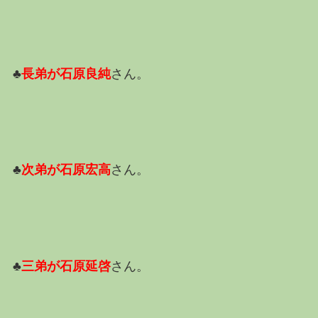
♣
長弟が石原良純
さん。
♣
次弟が石原宏高
さん。
♣
三弟が石原延啓
さん。