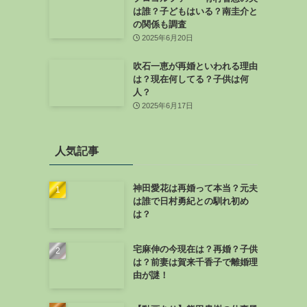
は誰？子どもはいる？南圭介と
の関係も調査
2025年6月20日
吹石一恵が再婚といわれる理由
は？現在何してる？子供は何
人？
2025年6月17日
人気記事
神田愛花は再婚って本当？元夫
は誰で日村勇紀との馴れ初め
は？
宅麻伸の今現在は？再婚？子供
は？前妻は賀来千香子で離婚理
由が謎！